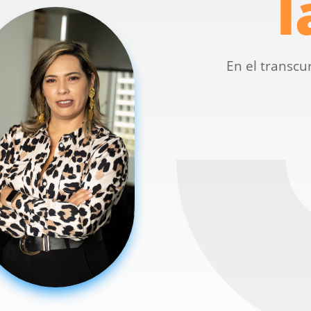
l
En el transcu