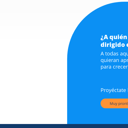
¿A quién
dirigido
A todas aq
quieran ap
para crecer
Proyéctate 
Muy pront