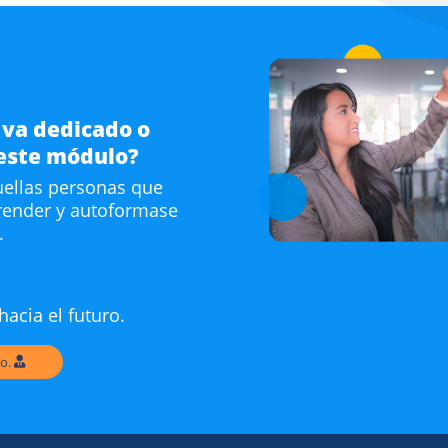
 va dedicado o
 este módulo?
uellas personas que
render y autoformase
.
hacia el futuro.
o.